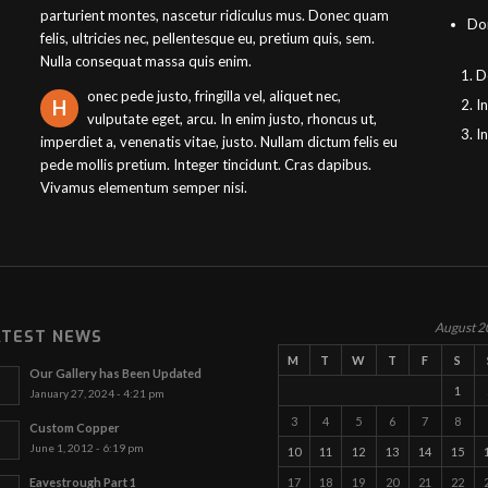
parturient montes, nascetur ridiculus mus. Donec quam
Don
felis, ultricies nec, pellentesque eu, pretium quis, sem.
Nulla consequat massa quis enim.
D
onec pede justo, fringilla vel, aliquet nec,
In
H
vulputate eget, arcu. In enim justo, rhoncus ut,
I
imperdiet a, venenatis vitae, justo. Nullam dictum felis eu
pede mollis pretium. Integer tincidunt. Cras dapibus.
Vivamus elementum semper nisi.
August 2
ATEST NEWS
M
T
W
T
F
S
Our Gallery has Been Updated
1
January 27, 2024 - 4:21 pm
3
4
5
6
7
8
Custom Copper
June 1, 2012 - 6:19 pm
10
11
12
13
14
15
17
18
19
20
21
22
Eavestrough Part 1