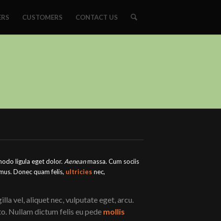
ERS
CUSTOMERS
CONTACT US
modo ligula eget dolor.
Aenean
massa. Cum sociis
 mus. Donec quam felis,
ultricies
nec,
la vel, aliquet nec, vulputate eget, arcu.
usto. Nullam dictum felis eu pede
mollis