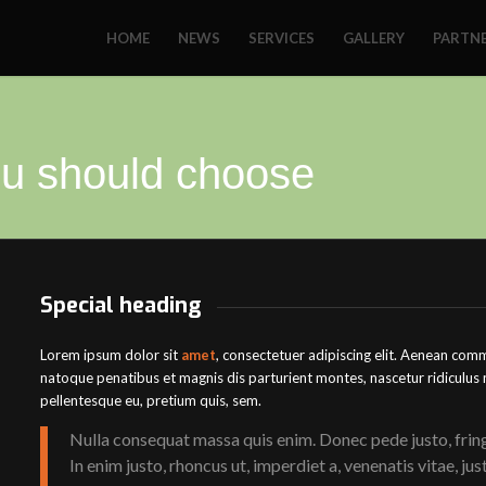
HOME
NEWS
SERVICES
GALLERY
PARTN
u should choose
Special heading
Lorem ipsum dolor sit
amet
, consectetuer adipiscing elit. Aenean com
natoque penatibus et magnis dis parturient montes, nascetur ridiculus
pellentesque eu, pretium quis, sem.
Nulla consequat massa quis enim. Donec pede justo, fringil
In enim justo, rhoncus ut, imperdiet a, venenatis vitae, j