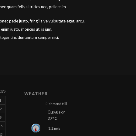
ec quam felis, ultricies nec, pelleenim
onec pede justo, fringilla velvulputate eget, arcu.
 enim justo, rhoncus ut, is ium.
nteger tinciduntentum semper nisi.
026
WEATHER
S
Richmond Hill
2
Clear sky
9
27°C
16
3.2 m/s
23