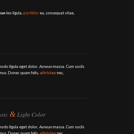
ean
leo ligula,
porttitor
eu, consequat vitae,
modo ligula eget dolor.
Aenean
massa. Cum sociis
 mus. Donec quam felis,
ultricies
nec,
&
ssic
Light Color
modo ligula eget dolor.
Aenean
massa. Cum sociis
 mus. Donec quam felis,
ultricies
nec,