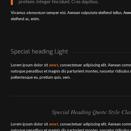
pretium. Integer tincidunt. Cras dapibus.
Vivamus
elementum
semper nisi. Aenean vulputate eleifend tellus.
Aen
eleifend ac, enim.
Special heading Light
Lorem ipsum dolor sit
amet
, consectetuer adipiscing elit. Aenean com
natoque penatibus et magnis dis parturient montes, nascetur ridiculus
pellentesque eu, pretium quis, sem.
Special Heading Quote Style Cla
Lorem ipsum dolor sit
amet
, consectetuer adipiscing elit. Aenean com
natoque penatibus et magnis dis parturient montes, nascetur ridiculus